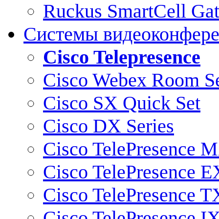
Ruckus SmartCell Ga
Системы видеоконфер
Cisco Telepresence
Cisco Webex Room Se
Cisco SX Quick Set
Cisco DX Series
Cisco TelePresence M
Cisco TelePresence E
Cisco TelePresence T
Cisco TelePresence I