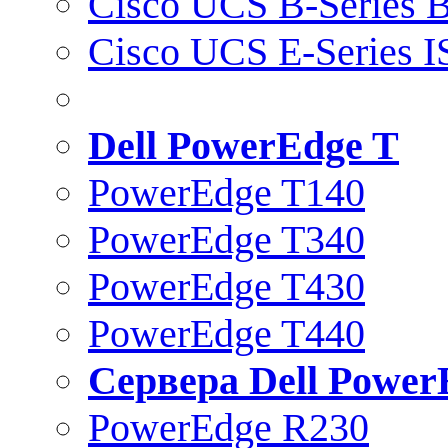
Cisco UCS B-Series B
Cisco UCS E-Series 
Dell PowerEdge T
PowerEdge T140
PowerEdge T340
PowerEdge T430
PowerEdge T440
Сервера Dell Power
PowerEdge R230