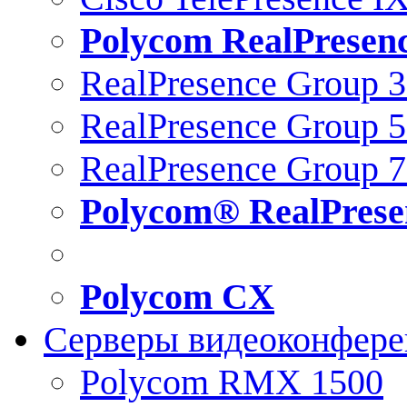
Polycom RealPresen
RealPresence Group 
RealPresence Group 
RealPresence Group 
Polycom® RealPrese
Polycom CX
Серверы видеоконфер
Polycom RMX 1500