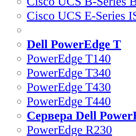
Cisco UCS B-Series B
Cisco UCS E-Series 
Dell PowerEdge T
PowerEdge T140
PowerEdge T340
PowerEdge T430
PowerEdge T440
Сервера Dell Power
PowerEdge R230