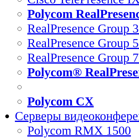
Polycom RealPresen
RealPresence Group 
RealPresence Group 
RealPresence Group 
Polycom® RealPrese
Polycom CX
Серверы видеоконфер
Polycom RMX 1500