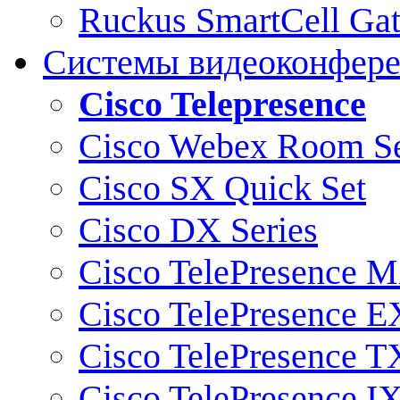
Ruckus SmartCell Ga
Системы видеоконфер
Cisco Telepresence
Cisco Webex Room Se
Cisco SX Quick Set
Cisco DX Series
Cisco TelePresence M
Cisco TelePresence E
Cisco TelePresence T
Cisco TelePresence I