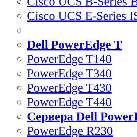
Cisco UCS B-Series B
Cisco UCS E-Series 
Dell PowerEdge T
PowerEdge T140
PowerEdge T340
PowerEdge T430
PowerEdge T440
Сервера Dell Power
PowerEdge R230