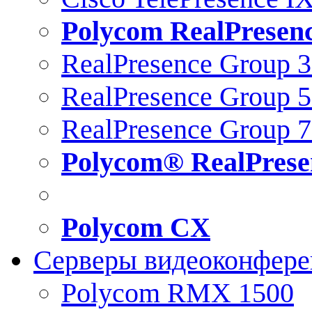
Polycom RealPresen
RealPresence Group 
RealPresence Group 
RealPresence Group 
Polycom® RealPrese
Polycom CX
Серверы видеоконфер
Polycom RMX 1500