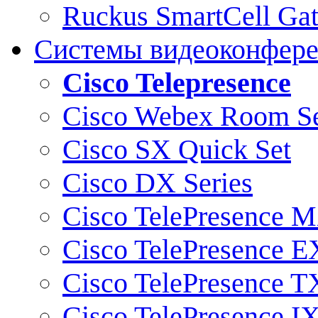
Ruckus SmartCell Ga
Системы видеоконфер
Cisco Telepresence
Cisco Webex Room Se
Cisco SX Quick Set
Cisco DX Series
Cisco TelePresence M
Cisco TelePresence E
Cisco TelePresence T
Cisco TelePresence I