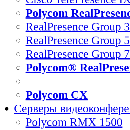
Polycom RealPresen
RealPresence Group 
RealPresence Group 
RealPresence Group 
Polycom® RealPrese
Polycom CX
Серверы видеоконфер
Polycom RMX 1500