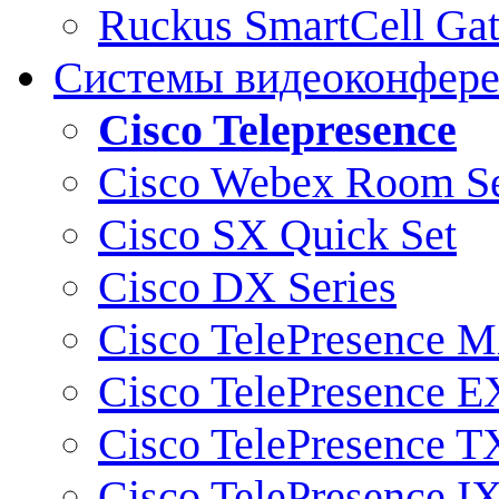
Ruckus SmartCell Ga
Системы видеоконфер
Cisco Telepresence
Cisco Webex Room Se
Cisco SX Quick Set
Cisco DX Series
Cisco TelePresence M
Cisco TelePresence E
Cisco TelePresence T
Cisco TelePresence I