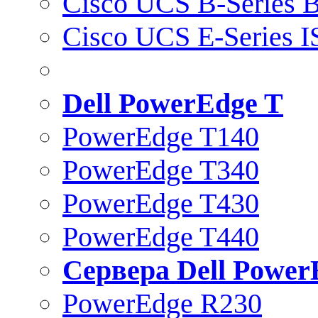
Cisco UCS B-Series B
Cisco UCS E-Series 
Dell PowerEdge T
PowerEdge T140
PowerEdge T340
PowerEdge T430
PowerEdge T440
Сервера Dell Power
PowerEdge R230