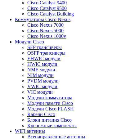
Cisco Catalyst 9400
Cisco Catalyst 9500
Cisco Catalyst Building
Коммутаторы Cisco Nexus
Cisco Nexus 7000
Cisco Nexus 5000
Cisco Nexus 1000v
Модули Cisco
SFP трансиверы
QSFP трансиверы
EHWIC модули
HWIC модули
NME модули
NIM модули
PVDM модули
VWIC модули
VIC модули
Модули коммутатора
Модули памяти Cisco
Модули Cisco FLASH
Кабели Cisco
Блоки питания Cisco
Крепежные комплекты
WIFI антенны
Всенаправленные антенны