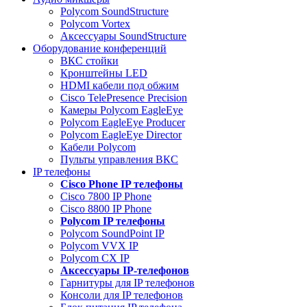
Polycom SoundStructure
Polycom Vortex
Аксессуары SoundStructure
Оборудование конференций
ВКС стойки
Кронштейны LED
HDMI кабели под обжим
Cisco TelePresence Precision
Камеры Polycom EagleEye
Polycom EagleEye Producer
Polycom EagleEye Director
Кабели Polycom
Пульты управления ВКС
IP телефоны
Сisco Phone IP телефоны
Cisco 7800 IP Phone
Cisco 8800 IP Phone
Polycom IP телефоны
Polycom SoundPoint IP
Polycom VVX IP
Polycom CX IP
Аксессуары IP-телефонов
Гарнитуры для IP телефонов
Консоли для IP телефонов