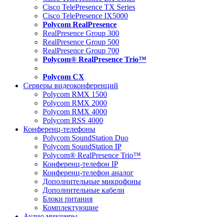
Cisco TelePresence TX Series
Cisco TelePresence IX5000
Polycom RealPresence
RealPresence Group 300
RealPresence Group 500
RealPresence Group 700
Polycom® RealPresence Trio™
Polycom CX
Серверы видеоконференций
Polycom RMX 1500
Polycom RMX 2000
Polycom RMX 4000
Polycom RSS 4000
Конференц-телефоны
Polycom SoundStation Duo
Polycom SoundStation IP
Polycom® RealPresence Trio™
Конференц-телефон IP
Конференц-телефон аналог
Дополнительные микрофоны
Дополнительные кабели
Блоки питания
Комплектующие
Аудио микшеры