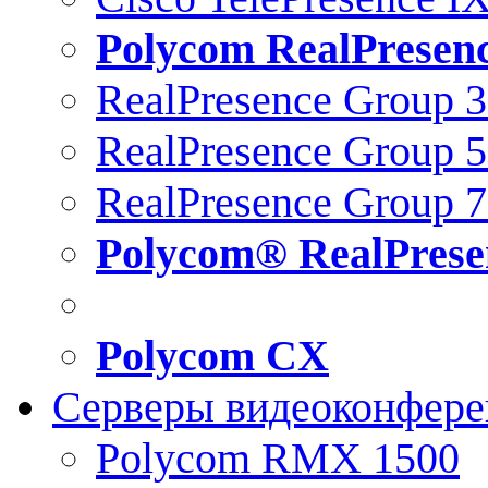
Polycom RealPresen
RealPresence Group 
RealPresence Group 
RealPresence Group 
Polycom® RealPrese
Polycom CX
Серверы видеоконфер
Polycom RMX 1500