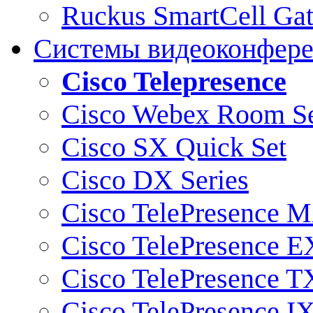
Ruckus SmartCell Ga
Системы видеоконфер
Cisco Telepresence
Cisco Webex Room Se
Cisco SX Quick Set
Cisco DX Series
Cisco TelePresence M
Cisco TelePresence E
Cisco TelePresence T
Cisco TelePresence I