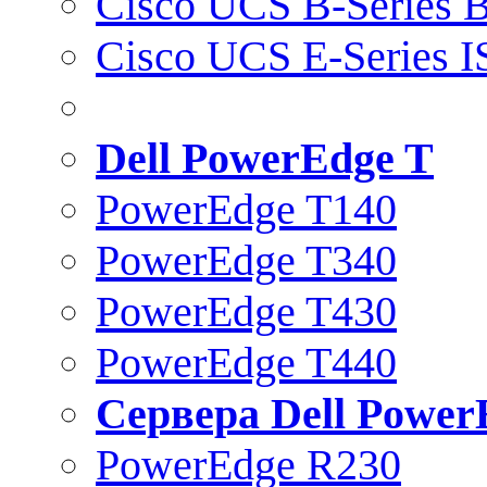
Cisco UCS B-Series B
Cisco UCS E-Series 
Dell PowerEdge T
PowerEdge T140
PowerEdge T340
PowerEdge T430
PowerEdge T440
Сервера Dell Power
PowerEdge R230