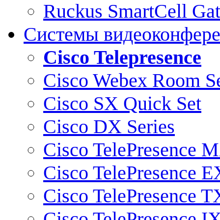
Ruckus SmartCell Ga
Системы видеоконфер
Cisco Telepresence
Cisco Webex Room Se
Cisco SX Quick Set
Cisco DX Series
Cisco TelePresence M
Cisco TelePresence E
Cisco TelePresence T
Cisco TelePresence I