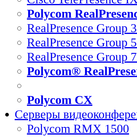
Polycom RealPresen
RealPresence Group 
RealPresence Group 
RealPresence Group 
Polycom® RealPrese
Polycom CX
Серверы видеоконфер
Polycom RMX 1500