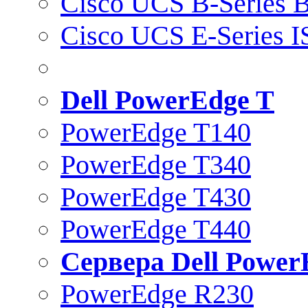
Cisco UCS B-Series B
Cisco UCS E-Series 
Dell PowerEdge T
PowerEdge T140
PowerEdge T340
PowerEdge T430
PowerEdge T440
Сервера Dell Power
PowerEdge R230