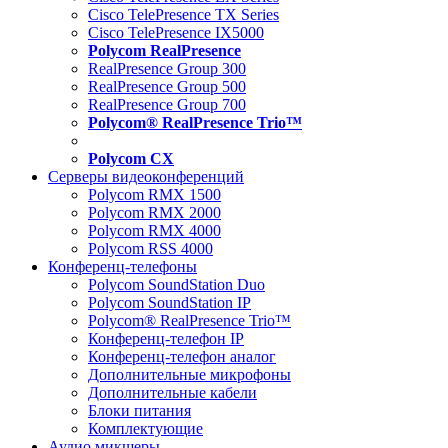
Cisco TelePresence TX Series
Cisco TelePresence IX5000
Polycom RealPresence
RealPresence Group 300
RealPresence Group 500
RealPresence Group 700
Polycom® RealPresence Trio™
Polycom CX
Серверы видеоконференций
Polycom RMX 1500
Polycom RMX 2000
Polycom RMX 4000
Polycom RSS 4000
Конференц-телефоны
Polycom SoundStation Duo
Polycom SoundStation IP
Polycom® RealPresence Trio™
Конференц-телефон IP
Конференц-телефон аналог
Дополнительные микрофоны
Дополнительные кабели
Блоки питания
Комплектующие
Аудио микшеры