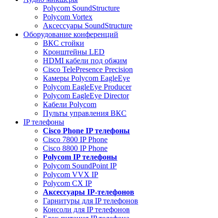
Polycom SoundStructure
Polycom Vortex
Аксессуары SoundStructure
Оборудование конференций
ВКС стойки
Кронштейны LED
HDMI кабели под обжим
Cisco TelePresence Precision
Камеры Polycom EagleEye
Polycom EagleEye Producer
Polycom EagleEye Director
Кабели Polycom
Пульты управления ВКС
IP телефоны
Сisco Phone IP телефоны
Cisco 7800 IP Phone
Cisco 8800 IP Phone
Polycom IP телефоны
Polycom SoundPoint IP
Polycom VVX IP
Polycom CX IP
Аксессуары IP-телефонов
Гарнитуры для IP телефонов
Консоли для IP телефонов