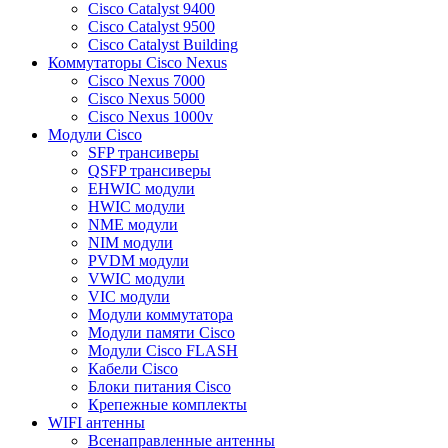
Cisco Catalyst 9400
Cisco Catalyst 9500
Cisco Catalyst Building
Коммутаторы Cisco Nexus
Cisco Nexus 7000
Cisco Nexus 5000
Cisco Nexus 1000v
Модули Cisco
SFP трансиверы
QSFP трансиверы
EHWIC модули
HWIC модули
NME модули
NIM модули
PVDM модули
VWIC модули
VIC модули
Модули коммутатора
Модули памяти Cisco
Модули Cisco FLASH
Кабели Cisco
Блоки питания Cisco
Крепежные комплекты
WIFI антенны
Всенаправленные антенны