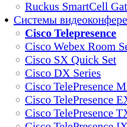
Ruckus SmartCell Ga
Системы видеоконфер
Cisco Telepresence
Cisco Webex Room Se
Cisco SX Quick Set
Cisco DX Series
Cisco TelePresence M
Cisco TelePresence E
Cisco TelePresence T
Cisco TelePresence I