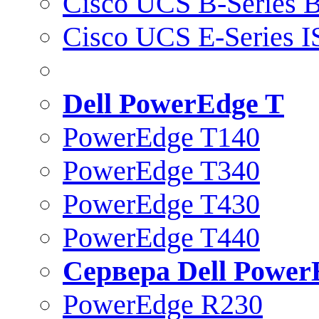
Cisco UCS B-Series B
Cisco UCS E-Series 
Dell PowerEdge T
PowerEdge T140
PowerEdge T340
PowerEdge T430
PowerEdge T440
Сервера Dell Power
PowerEdge R230