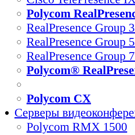
Polycom RealPresen
RealPresence Group 
RealPresence Group 
RealPresence Group 
Polycom® RealPrese
Polycom CX
Серверы видеоконфер
Polycom RMX 1500