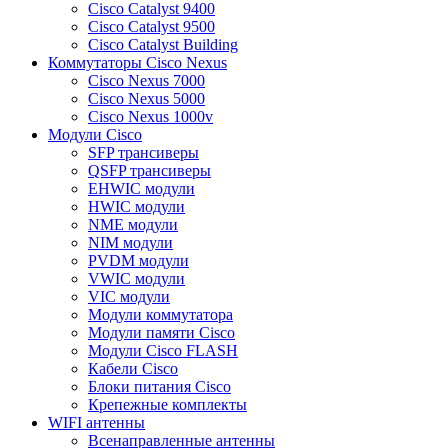
Cisco Catalyst 9400
Cisco Catalyst 9500
Cisco Catalyst Building
Коммутаторы Cisco Nexus
Cisco Nexus 7000
Cisco Nexus 5000
Cisco Nexus 1000v
Модули Cisco
SFP трансиверы
QSFP трансиверы
EHWIC модули
HWIC модули
NME модули
NIM модули
PVDM модули
VWIC модули
VIC модули
Модули коммутатора
Модули памяти Cisco
Модули Cisco FLASH
Кабели Cisco
Блоки питания Cisco
Крепежные комплекты
WIFI антенны
Всенаправленные антенны