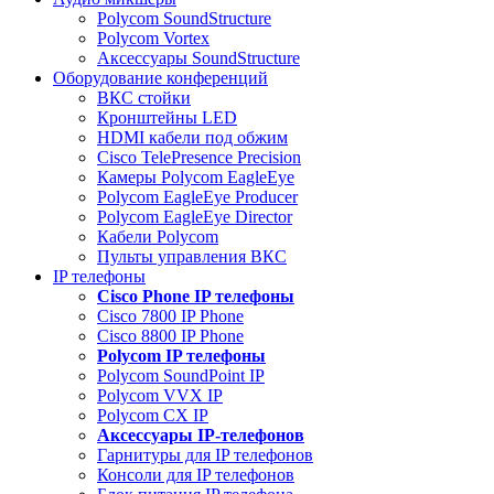
Polycom SoundStructure
Polycom Vortex
Аксессуары SoundStructure
Оборудование конференций
ВКС стойки
Кронштейны LED
HDMI кабели под обжим
Cisco TelePresence Precision
Камеры Polycom EagleEye
Polycom EagleEye Producer
Polycom EagleEye Director
Кабели Polycom
Пульты управления ВКС
IP телефоны
Сisco Phone IP телефоны
Cisco 7800 IP Phone
Cisco 8800 IP Phone
Polycom IP телефоны
Polycom SoundPoint IP
Polycom VVX IP
Polycom CX IP
Аксессуары IP-телефонов
Гарнитуры для IP телефонов
Консоли для IP телефонов