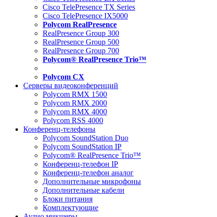
Cisco TelePresence TX Series
Cisco TelePresence IX5000
Polycom RealPresence
RealPresence Group 300
RealPresence Group 500
RealPresence Group 700
Polycom® RealPresence Trio™
Polycom CX
Серверы видеоконференций
Polycom RMX 1500
Polycom RMX 2000
Polycom RMX 4000
Polycom RSS 4000
Конференц-телефоны
Polycom SoundStation Duo
Polycom SoundStation IP
Polycom® RealPresence Trio™
Конференц-телефон IP
Конференц-телефон аналог
Дополнительные микрофоны
Дополнительные кабели
Блоки питания
Комплектующие
Аудио микшеры