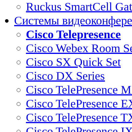
Ruckus SmartCell Ga
Системы видеоконфер
Cisco Telepresence
Cisco Webex Room Se
Cisco SX Quick Set
Cisco DX Series
Cisco TelePresence M
Cisco TelePresence E
Cisco TelePresence T
Cisco TelePresence I