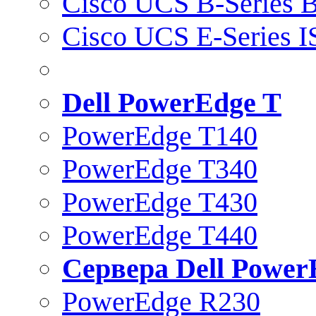
Cisco UCS B-Series B
Cisco UCS E-Series 
Dell PowerEdge T
PowerEdge T140
PowerEdge T340
PowerEdge T430
PowerEdge T440
Сервера Dell Power
PowerEdge R230