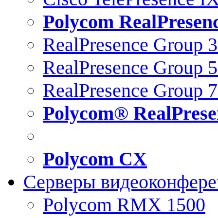
Polycom RealPresen
RealPresence Group 
RealPresence Group 
RealPresence Group 
Polycom® RealPrese
Polycom CX
Серверы видеоконфер
Polycom RMX 1500