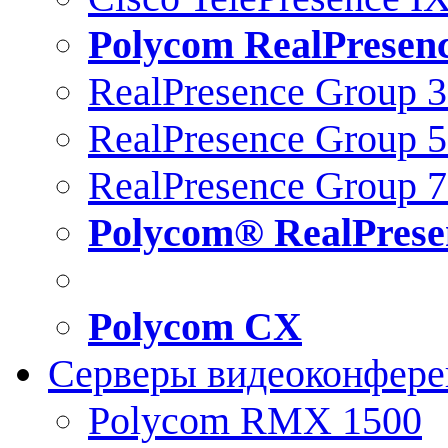
Polycom RealPresen
RealPresence Group 
RealPresence Group 
RealPresence Group 
Polycom® RealPrese
Polycom CX
Серверы видеоконфер
Polycom RMX 1500