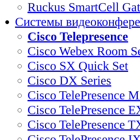
Ruckus SmartCell Ga
Системы видеоконфер
Cisco Telepresence
Cisco Webex Room Se
Cisco SX Quick Set
Cisco DX Series
Cisco TelePresence M
Cisco TelePresence E
Cisco TelePresence T
Cisco TelePresence I