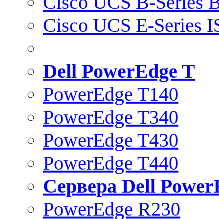
Cisco UCS B-Series B
Cisco UCS E-Series 
Dell PowerEdge T
PowerEdge T140
PowerEdge T340
PowerEdge T430
PowerEdge T440
Сервера Dell Power
PowerEdge R230