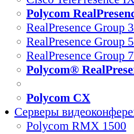
Polycom RealPresen
RealPresence Group 
RealPresence Group 
RealPresence Group 
Polycom® RealPrese
Polycom CX
Серверы видеоконфер
Polycom RMX 1500