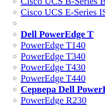
Cisco UCS B-Series B
Cisco UCS E-Series 
Dell PowerEdge T
PowerEdge T140
PowerEdge T340
PowerEdge T430
PowerEdge T440
Сервера Dell Power
PowerEdge R230