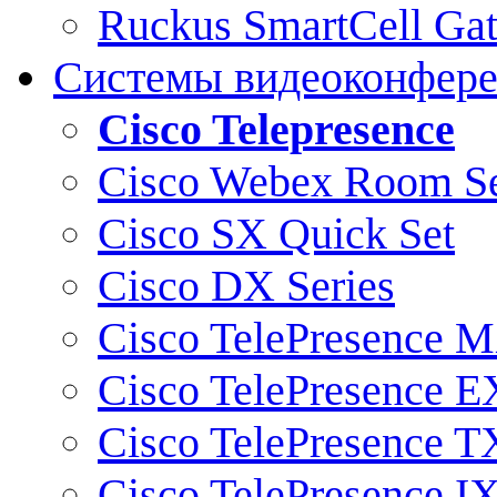
Ruckus SmartCell Ga
Системы видеоконфер
Cisco Telepresence
Cisco Webex Room Se
Cisco SX Quick Set
Cisco DX Series
Cisco TelePresence M
Cisco TelePresence E
Cisco TelePresence T
Cisco TelePresence I