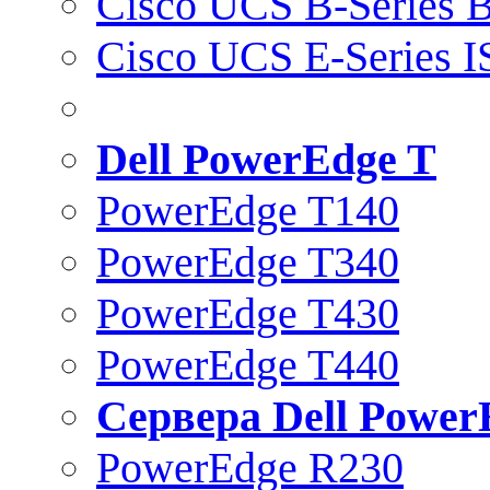
Cisco UCS B-Series B
Cisco UCS E-Series 
Dell PowerEdge T
PowerEdge T140
PowerEdge T340
PowerEdge T430
PowerEdge T440
Сервера Dell Power
PowerEdge R230