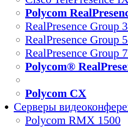
Polycom RealPresen
RealPresence Group 
RealPresence Group 
RealPresence Group 
Polycom® RealPrese
Polycom CX
Серверы видеоконфер
Polycom RMX 1500