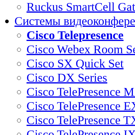
Ruckus SmartCell Ga
Системы видеоконфер
Cisco Telepresence
Cisco Webex Room Se
Cisco SX Quick Set
Cisco DX Series
Cisco TelePresence M
Cisco TelePresence E
Cisco TelePresence T
Cisco TelePresence I