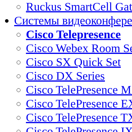
Ruckus SmartCell Ga
Системы видеоконфер
Cisco Telepresence
Cisco Webex Room Se
Cisco SX Quick Set
Cisco DX Series
Cisco TelePresence M
Cisco TelePresence E
Cisco TelePresence T
Cisco TelePresence I