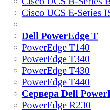
Cisco UCS B-Series B
Cisco UCS E-Series 
Dell PowerEdge T
PowerEdge T140
PowerEdge T340
PowerEdge T430
PowerEdge T440
Сервера Dell Power
PowerEdge R230