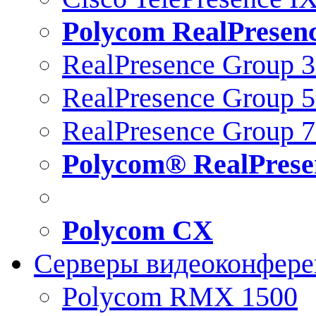
Polycom RealPresen
RealPresence Group 
RealPresence Group 
RealPresence Group 
Polycom® RealPrese
Polycom CX
Серверы видеоконфер
Polycom RMX 1500