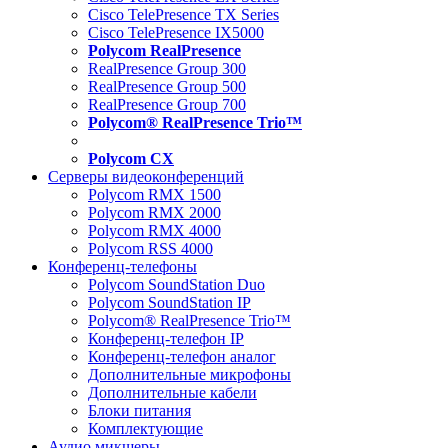
Cisco TelePresence TX Series
Cisco TelePresence IX5000
Polycom RealPresence
RealPresence Group 300
RealPresence Group 500
RealPresence Group 700
Polycom® RealPresence Trio™
Polycom CX
Серверы видеоконференций
Polycom RMX 1500
Polycom RMX 2000
Polycom RMX 4000
Polycom RSS 4000
Конференц-телефоны
Polycom SoundStation Duo
Polycom SoundStation IP
Polycom® RealPresence Trio™
Конференц-телефон IP
Конференц-телефон аналог
Дополнительные микрофоны
Дополнительные кабели
Блоки питания
Комплектующие
Аудио микшеры