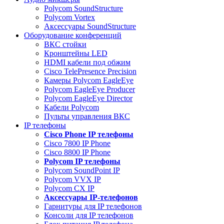
Polycom SoundStructure
Polycom Vortex
Аксессуары SoundStructure
Оборудование конференций
ВКС стойки
Кронштейны LED
HDMI кабели под обжим
Cisco TelePresence Precision
Камеры Polycom EagleEye
Polycom EagleEye Producer
Polycom EagleEye Director
Кабели Polycom
Пульты управления ВКС
IP телефоны
Сisco Phone IP телефоны
Cisco 7800 IP Phone
Cisco 8800 IP Phone
Polycom IP телефоны
Polycom SoundPoint IP
Polycom VVX IP
Polycom CX IP
Аксессуары IP-телефонов
Гарнитуры для IP телефонов
Консоли для IP телефонов