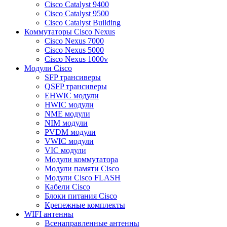
Cisco Catalyst 9400
Cisco Catalyst 9500
Cisco Catalyst Building
Коммутаторы Cisco Nexus
Cisco Nexus 7000
Cisco Nexus 5000
Cisco Nexus 1000v
Модули Cisco
SFP трансиверы
QSFP трансиверы
EHWIC модули
HWIC модули
NME модули
NIM модули
PVDM модули
VWIC модули
VIC модули
Модули коммутатора
Модули памяти Cisco
Модули Cisco FLASH
Кабели Cisco
Блоки питания Cisco
Крепежные комплекты
WIFI антенны
Всенаправленные антенны