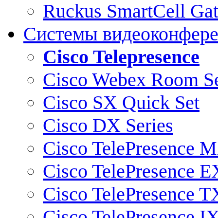
Ruckus SmartCell Ga
Системы видеоконфер
Cisco Telepresence
Cisco Webex Room Se
Cisco SX Quick Set
Cisco DX Series
Cisco TelePresence M
Cisco TelePresence E
Cisco TelePresence T
Cisco TelePresence I