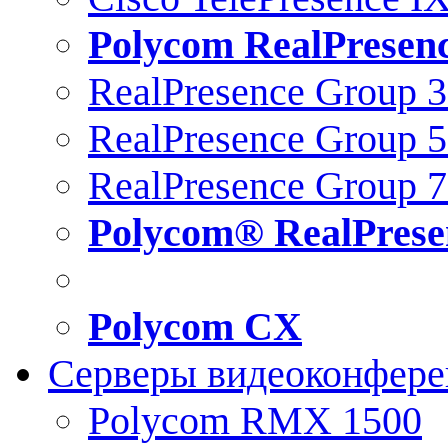
Polycom RealPresen
RealPresence Group 
RealPresence Group 
RealPresence Group 
Polycom® RealPrese
Polycom CX
Серверы видеоконфер
Polycom RMX 1500