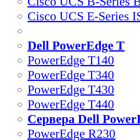
Cisco UCS B-Series B
Cisco UCS E-Series 
Dell PowerEdge T
PowerEdge T140
PowerEdge T340
PowerEdge T430
PowerEdge T440
Сервера Dell Power
PowerEdge R230