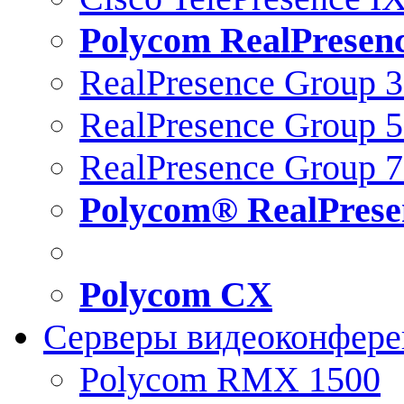
Polycom RealPresen
RealPresence Group 
RealPresence Group 
RealPresence Group 
Polycom® RealPrese
Polycom CX
Серверы видеоконфер
Polycom RMX 1500