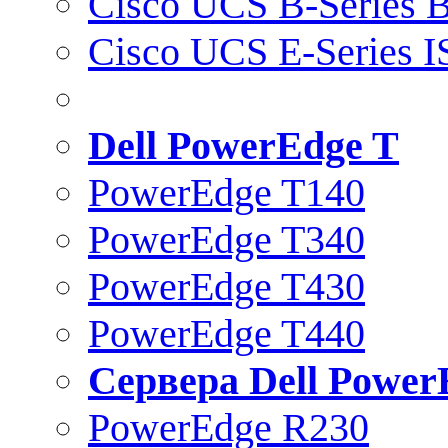
Cisco UCS B-Series B
Cisco UCS E-Series 
Dell PowerEdge T
PowerEdge T140
PowerEdge T340
PowerEdge T430
PowerEdge T440
Сервера Dell Power
PowerEdge R230