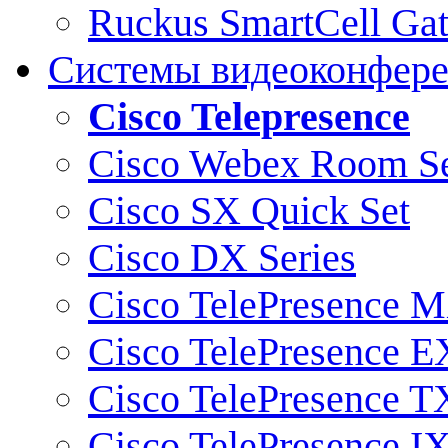
Ruckus SmartCell Ga
Системы видеоконфер
Cisco Telepresence
Cisco Webex Room Se
Cisco SX Quick Set
Cisco DX Series
Cisco TelePresence M
Cisco TelePresence E
Cisco TelePresence T
Cisco TelePresence I