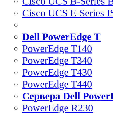
Cisco UCS B-Series B
Cisco UCS E-Series 
Dell PowerEdge T
PowerEdge T140
PowerEdge T340
PowerEdge T430
PowerEdge T440
Сервера Dell Power
PowerEdge R230