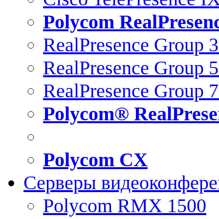
Polycom RealPresen
RealPresence Group 
RealPresence Group 
RealPresence Group 
Polycom® RealPrese
Polycom CX
Серверы видеоконфер
Polycom RMX 1500