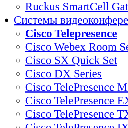
Ruckus SmartCell Ga
Системы видеоконфер
Cisco Telepresence
Cisco Webex Room Se
Cisco SX Quick Set
Cisco DX Series
Cisco TelePresence M
Cisco TelePresence E
Cisco TelePresence T
Cisco TelePresence I