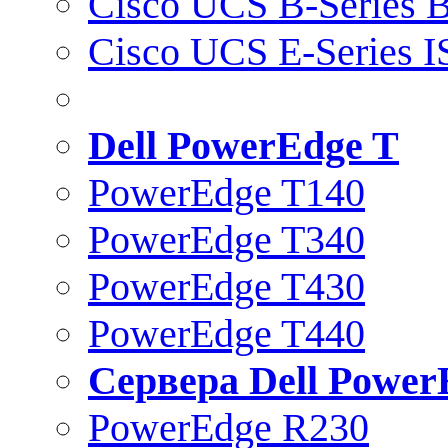
Cisco UCS B-Series B
Cisco UCS E-Series 
Dell PowerEdge T
PowerEdge T140
PowerEdge T340
PowerEdge T430
PowerEdge T440
Сервера Dell Power
PowerEdge R230