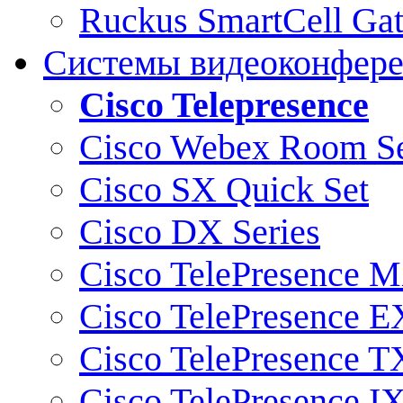
Ruckus SmartCell Ga
Системы видеоконфер
Cisco Telepresence
Cisco Webex Room Se
Cisco SX Quick Set
Cisco DX Series
Cisco TelePresence M
Cisco TelePresence E
Cisco TelePresence T
Cisco TelePresence I