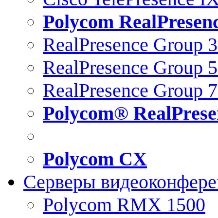
Polycom RealPresen
RealPresence Group 
RealPresence Group 
RealPresence Group 
Polycom® RealPrese
Polycom CX
Серверы видеоконфер
Polycom RMX 1500