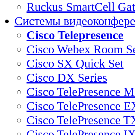
Ruckus SmartCell Ga
Системы видеоконфер
Cisco Telepresence
Cisco Webex Room Se
Cisco SX Quick Set
Cisco DX Series
Cisco TelePresence M
Cisco TelePresence E
Cisco TelePresence T
Cisco TelePresence I