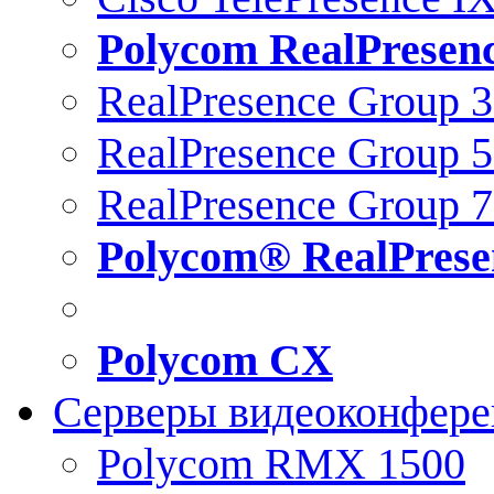
Polycom RealPresen
RealPresence Group 
RealPresence Group 
RealPresence Group 
Polycom® RealPrese
Polycom CX
Серверы видеоконфер
Polycom RMX 1500