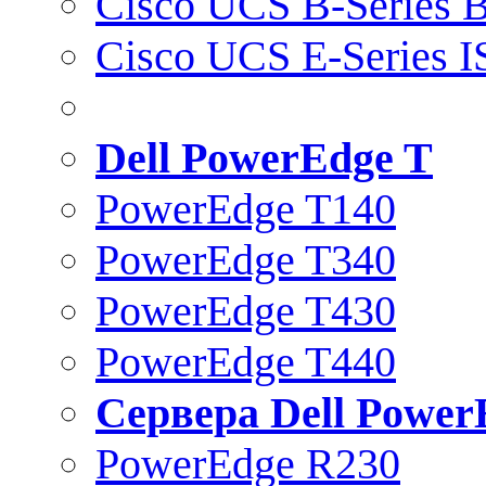
Cisco UCS B-Series B
Cisco UCS E-Series 
Dell PowerEdge T
PowerEdge T140
PowerEdge T340
PowerEdge T430
PowerEdge T440
Сервера Dell Power
PowerEdge R230