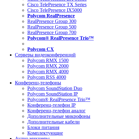
Cisco TelePresence TX Series
Cisco TelePresence IX5000
Polycom RealPresence
RealPresence Group 300
RealPresence Group 500
RealPresence Group 700
Polycom® RealPresence Trio™
Polycom CX
Серверы видеоконференций
Polycom RMX 1500
Polycom RMX 2000
Polycom RMX 4000
Polycom RSS 4000
Конференц-телефоны
Polycom SoundStation Duo
Polycom SoundStation IP
Polycom® RealPresence Trio™
Конференц-телефон IP
Конференц-телефон аналог
Дополнительные микрофоны
Дополнительные кабели
Блоки питания
Комплектующие
Аудио микшеры