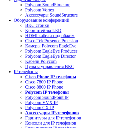
Polycom SoundStructure
Polycom Vortex
Аксессуары SoundStructure
Оборудование конференций
ВКС стойки
Кронштейны LED
HDMI кабели под обжим
Cisco TelePresence Precision
Камеры Polycom EagleEye
Polycom EagleEye Producer
Polycom EagleEye Director
Кабели Polycom
Пульты управления ВКС
IP телефоны
Сisco Phone IP телефоны
Cisco 7800 IP Phone
Cisco 8800 IP Phone
Polycom IP телефоны
Polycom SoundPoint IP
Polycom VVX IP
Polycom CX IP
Аксессуары IP-телефонов
Гарнитуры для IP телефонов
Консоли для IP телефонов