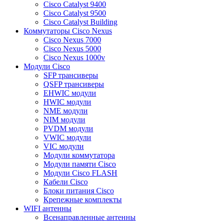
Cisco Catalyst 9400
Cisco Catalyst 9500
Cisco Catalyst Building
Коммутаторы Cisco Nexus
Cisco Nexus 7000
Cisco Nexus 5000
Cisco Nexus 1000v
Модули Cisco
SFP трансиверы
QSFP трансиверы
EHWIC модули
HWIC модули
NME модули
NIM модули
PVDM модули
VWIC модули
VIC модули
Модули коммутатора
Модули памяти Cisco
Модули Cisco FLASH
Кабели Cisco
Блоки питания Cisco
Крепежные комплекты
WIFI антенны
Всенаправленные антенны