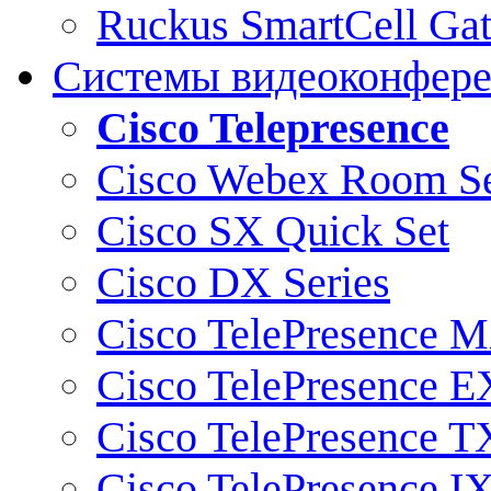
Ruckus SmartCell Ga
Системы видеоконфер
Cisco Telepresence
Cisco Webex Room Se
Cisco SX Quick Set
Cisco DX Series
Cisco TelePresence M
Cisco TelePresence E
Cisco TelePresence T
Cisco TelePresence I