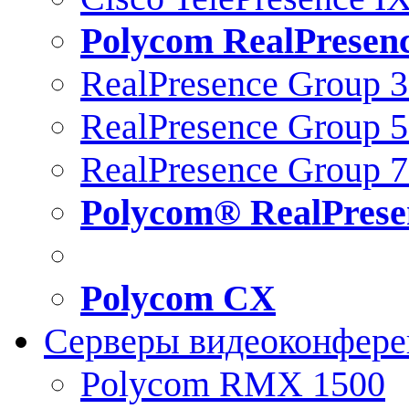
Polycom RealPresen
RealPresence Group 
RealPresence Group 
RealPresence Group 
Polycom® RealPrese
Polycom CX
Серверы видеоконфер
Polycom RMX 1500