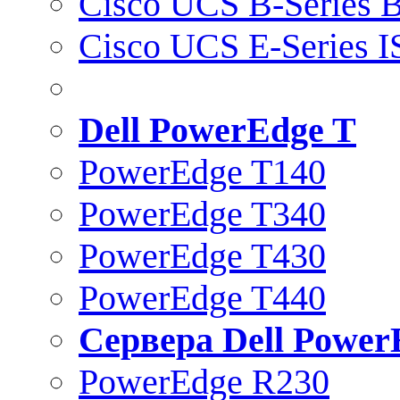
Cisco UCS B-Series B
Cisco UCS E-Series 
Dell PowerEdge T
PowerEdge T140
PowerEdge T340
PowerEdge T430
PowerEdge T440
Сервера Dell Power
PowerEdge R230