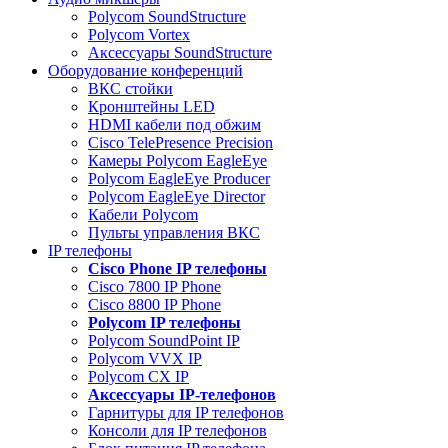
Polycom SoundStructure
Polycom Vortex
Аксессуары SoundStructure
Оборудование конференций
ВКС стойки
Кронштейны LED
HDMI кабели под обжим
Cisco TelePresence Precision
Камеры Polycom EagleEye
Polycom EagleEye Producer
Polycom EagleEye Director
Кабели Polycom
Пульты управления ВКС
IP телефоны
Сisco Phone IP телефоны
Cisco 7800 IP Phone
Cisco 8800 IP Phone
Polycom IP телефоны
Polycom SoundPoint IP
Polycom VVX IP
Polycom CX IP
Аксессуары IP-телефонов
Гарнитуры для IP телефонов
Консоли для IP телефонов