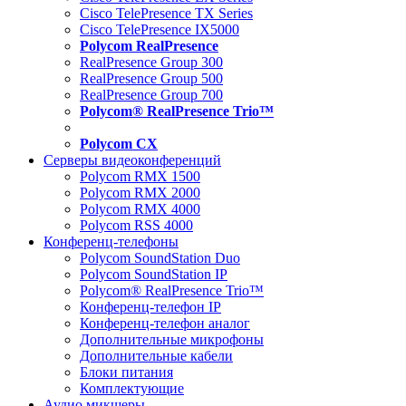
Cisco TelePresence TX Series
Cisco TelePresence IX5000
Polycom RealPresence
RealPresence Group 300
RealPresence Group 500
RealPresence Group 700
Polycom® RealPresence Trio™
Polycom CX
Серверы видеоконференций
Polycom RMX 1500
Polycom RMX 2000
Polycom RMX 4000
Polycom RSS 4000
Конференц-телефоны
Polycom SoundStation Duo
Polycom SoundStation IP
Polycom® RealPresence Trio™
Конференц-телефон IP
Конференц-телефон аналог
Дополнительные микрофоны
Дополнительные кабели
Блоки питания
Комплектующие
Аудио микшеры