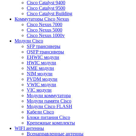
Cisco Catalyst 9400
Cisco Catalyst 9500
Cisco Catalyst Building
Коммутаторы Cisco Nexus
Cisco Nexus 7000
Cisco Nexus 5000
Cisco Nexus 1000v
Модули Cisco
SFP трансиверы
QSFP трансиверы
EHWIC модули
HWIC модули
NME модули
NIM модули
PVDM модули
VWIC модули
VIC модули
Модули коммутатора
Модули памяти Cisco
Модули Cisco FLASH
Кабели Cisco
Блоки питания Cisco
Крепежные комплекты
WIFI антенны
Всенаправленные антенны