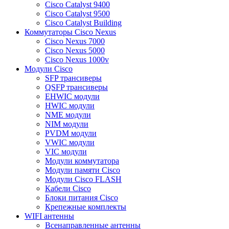
Cisco Catalyst 9400
Cisco Catalyst 9500
Cisco Catalyst Building
Коммутаторы Cisco Nexus
Cisco Nexus 7000
Cisco Nexus 5000
Cisco Nexus 1000v
Модули Cisco
SFP трансиверы
QSFP трансиверы
EHWIC модули
HWIC модули
NME модули
NIM модули
PVDM модули
VWIC модули
VIC модули
Модули коммутатора
Модули памяти Cisco
Модули Cisco FLASH
Кабели Cisco
Блоки питания Cisco
Крепежные комплекты
WIFI антенны
Всенаправленные антенны