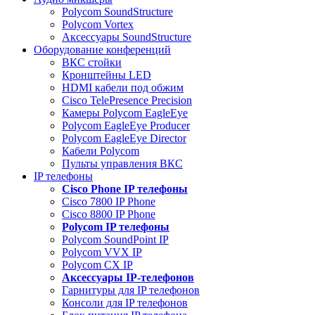
Polycom SoundStructure
Polycom Vortex
Аксессуары SoundStructure
Оборудование конференций
ВКС стойки
Кронштейны LED
HDMI кабели под обжим
Cisco TelePresence Precision
Камеры Polycom EagleEye
Polycom EagleEye Producer
Polycom EagleEye Director
Кабели Polycom
Пульты управления ВКС
IP телефоны
Сisco Phone IP телефоны
Cisco 7800 IP Phone
Cisco 8800 IP Phone
Polycom IP телефоны
Polycom SoundPoint IP
Polycom VVX IP
Polycom CX IP
Аксессуары IP-телефонов
Гарнитуры для IP телефонов
Консоли для IP телефонов