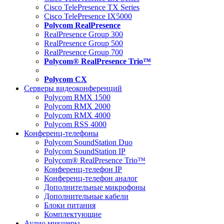
Cisco TelePresence TX Series
Cisco TelePresence IX5000
Polycom RealPresence
RealPresence Group 300
RealPresence Group 500
RealPresence Group 700
Polycom® RealPresence Trio™
Polycom CX
Серверы видеоконференций
Polycom RMX 1500
Polycom RMX 2000
Polycom RMX 4000
Polycom RSS 4000
Конференц-телефоны
Polycom SoundStation Duo
Polycom SoundStation IP
Polycom® RealPresence Trio™
Конференц-телефон IP
Конференц-телефон аналог
Дополнительные микрофоны
Дополнительные кабели
Блоки питания
Комплектующие
Аудио микшеры