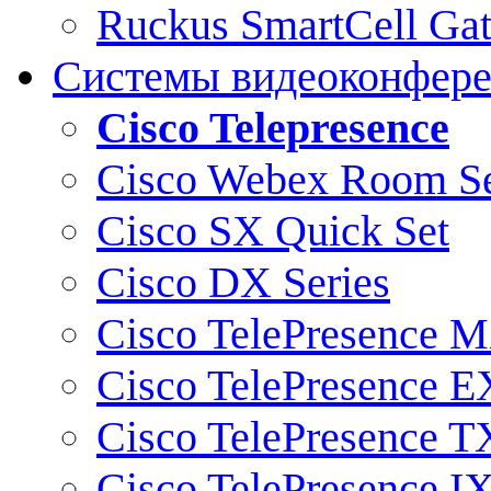
Ruckus SmartCell Ga
Системы видеоконфер
Cisco Telepresence
Cisco Webex Room Se
Cisco SX Quick Set
Cisco DX Series
Cisco TelePresence M
Cisco TelePresence E
Cisco TelePresence T
Cisco TelePresence I