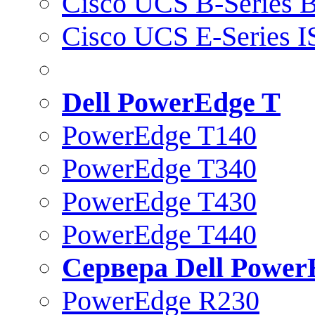
Cisco UCS B-Series B
Cisco UCS E-Series 
Dell PowerEdge T
PowerEdge T140
PowerEdge T340
PowerEdge T430
PowerEdge T440
Сервера Dell Power
PowerEdge R230