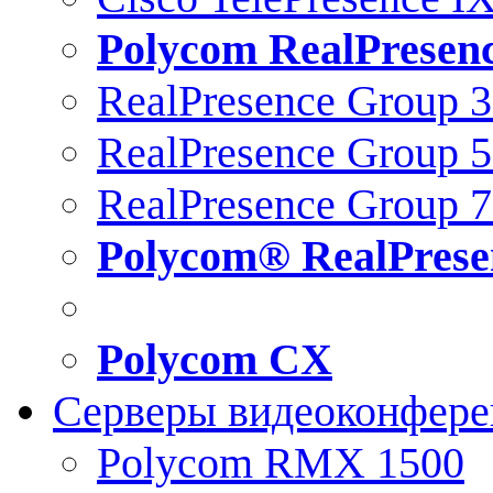
Polycom RealPresen
RealPresence Group 
RealPresence Group 
RealPresence Group 
Polycom® RealPrese
Polycom CX
Серверы видеоконфер
Polycom RMX 1500