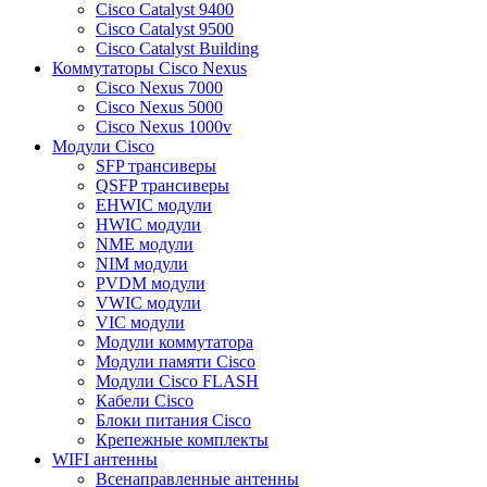
Cisco Catalyst 9400
Cisco Catalyst 9500
Cisco Catalyst Building
Коммутаторы Cisco Nexus
Cisco Nexus 7000
Cisco Nexus 5000
Cisco Nexus 1000v
Модули Cisco
SFP трансиверы
QSFP трансиверы
EHWIC модули
HWIC модули
NME модули
NIM модули
PVDM модули
VWIC модули
VIC модули
Модули коммутатора
Модули памяти Cisco
Модули Cisco FLASH
Кабели Cisco
Блоки питания Cisco
Крепежные комплекты
WIFI антенны
Всенаправленные антенны