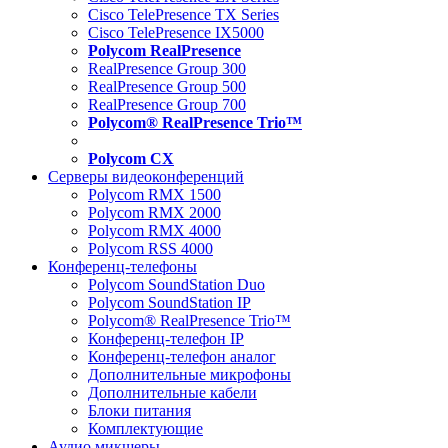
Cisco TelePresence TX Series
Cisco TelePresence IX5000
Polycom RealPresence
RealPresence Group 300
RealPresence Group 500
RealPresence Group 700
Polycom® RealPresence Trio™
Polycom CX
Серверы видеоконференций
Polycom RMX 1500
Polycom RMX 2000
Polycom RMX 4000
Polycom RSS 4000
Конференц-телефоны
Polycom SoundStation Duo
Polycom SoundStation IP
Polycom® RealPresence Trio™
Конференц-телефон IP
Конференц-телефон аналог
Дополнительные микрофоны
Дополнительные кабели
Блоки питания
Комплектующие
Аудио микшеры