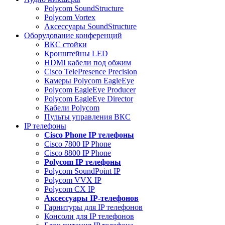
Polycom SoundStructure
Polycom Vortex
Аксессуары SoundStructure
Оборудование конференций
ВКС стойки
Кронштейны LED
HDMI кабели под обжим
Cisco TelePresence Precision
Камеры Polycom EagleEye
Polycom EagleEye Producer
Polycom EagleEye Director
Кабели Polycom
Пульты управления ВКС
IP телефоны
Сisco Phone IP телефоны
Cisco 7800 IP Phone
Cisco 8800 IP Phone
Polycom IP телефоны
Polycom SoundPoint IP
Polycom VVX IP
Polycom CX IP
Аксессуары IP-телефонов
Гарнитуры для IP телефонов
Консоли для IP телефонов