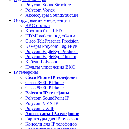
Polycom SoundStructure
Polycom Vortex
Аксессуары SoundStructure
Оборудование конференций
ВКС стойки
Кронштейны LED
HDMI кабели под обжим
Cisco TelePresence Precision
Камеры Polycom EagleEye
Polycom EagleEye Producer
Polycom EagleEye Director
Кабели Polycom
Пульты управления ВКС
IP телефоны
Сisco Phone IP телефоны
Cisco 7800 IP Phone
Cisco 8800 IP Phone
Polycom IP телефоны
Polycom SoundPoint IP
Polycom VVX IP
Polycom CX IP
Аксессуары IP-телефонов
Гарнитуры для IP телефонов
Консоли для IP телефонов