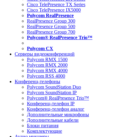
Cisco TelePresence TX Series
Cisco TelePresence IX5000
Polycom RealPresence
RealPresence Group 300
RealPresence Group 500
RealPresence Group 700
Polycom® RealPresence Trio™
Polycom CX
Серверы видеоконференций
Polycom RMX 1500
Polycom RMX 2000
Polycom RMX 4000
Polycom RSS 4000
Конференц-телефоны
Polycom SoundStation Duo
Polycom SoundStation IP
Polycom® RealPresence Trio™
Конференц-телефон IP
Конференц-телефон аналог
Дополнительные микрофоны
Дополнительные кабели
Блоки питания
Комплектующие
Аудио микшеры