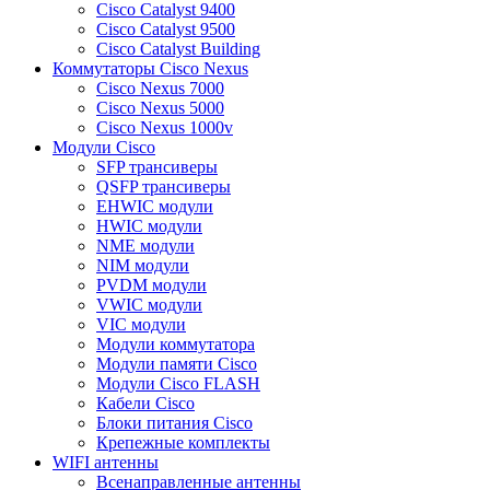
Cisco Catalyst 9400
Cisco Catalyst 9500
Cisco Catalyst Building
Коммутаторы Cisco Nexus
Cisco Nexus 7000
Cisco Nexus 5000
Cisco Nexus 1000v
Модули Cisco
SFP трансиверы
QSFP трансиверы
EHWIC модули
HWIC модули
NME модули
NIM модули
PVDM модули
VWIC модули
VIC модули
Модули коммутатора
Модули памяти Cisco
Модули Cisco FLASH
Кабели Cisco
Блоки питания Cisco
Крепежные комплекты
WIFI антенны
Всенаправленные антенны