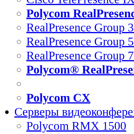
Polycom RealPresen
RealPresence Group 
RealPresence Group 
RealPresence Group 
Polycom® RealPrese
Polycom CX
Серверы видеоконфер
Polycom RMX 1500