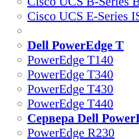
Cisco UCS B-Series B
Cisco UCS E-Series 
Dell PowerEdge T
PowerEdge T140
PowerEdge T340
PowerEdge T430
PowerEdge T440
Сервера Dell Power
PowerEdge R230