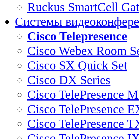
Ruckus SmartCell Ga
Системы видеоконфер
Cisco Telepresence
Cisco Webex Room Se
Cisco SX Quick Set
Cisco DX Series
Cisco TelePresence M
Cisco TelePresence E
Cisco TelePresence T
Cisco TelePresence I