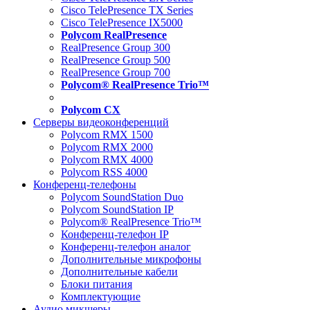
Cisco TelePresence TX Series
Cisco TelePresence IX5000
Polycom RealPresence
RealPresence Group 300
RealPresence Group 500
RealPresence Group 700
Polycom® RealPresence Trio™
Polycom CX
Серверы видеоконференций
Polycom RMX 1500
Polycom RMX 2000
Polycom RMX 4000
Polycom RSS 4000
Конференц-телефоны
Polycom SoundStation Duo
Polycom SoundStation IP
Polycom® RealPresence Trio™
Конференц-телефон IP
Конференц-телефон аналог
Дополнительные микрофоны
Дополнительные кабели
Блоки питания
Комплектующие
Аудио микшеры