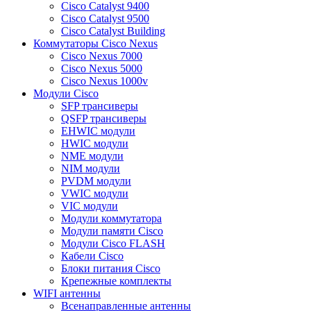
Cisco Catalyst 9400
Cisco Catalyst 9500
Cisco Catalyst Building
Коммутаторы Cisco Nexus
Cisco Nexus 7000
Cisco Nexus 5000
Cisco Nexus 1000v
Модули Cisco
SFP трансиверы
QSFP трансиверы
EHWIC модули
HWIC модули
NME модули
NIM модули
PVDM модули
VWIC модули
VIC модули
Модули коммутатора
Модули памяти Cisco
Модули Cisco FLASH
Кабели Cisco
Блоки питания Cisco
Крепежные комплекты
WIFI антенны
Всенаправленные антенны