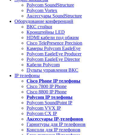
Polycom SoundStructure
Polycom Vortex
Аксессуары SoundStructure
Оборудование конференций
ВКС стойки
Кронштейны LED
HDMI кабели под обжим
Cisco TelePresence Precision
Камеры Polycom EagleEye
Polycom EagleEye Producer
Polycom EagleEye Director
Кабели Polycom
Пульты управления ВКС
IP телефоны
Сisco Phone IP телефоны
Cisco 7800 IP Phone
Cisco 8800 IP Phone
Polycom IP телефоны
Polycom SoundPoint IP
Polycom VVX IP
Polycom CX IP
Аксессуары IP-телефонов
Гарнитуры для IP телефонов
Консоли для IP телефонов