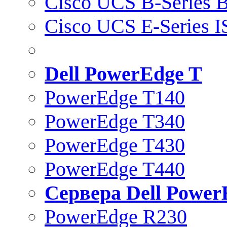
Cisco UCS B-Series B
Cisco UCS E-Series 
Dell PowerEdge T
PowerEdge T140
PowerEdge T340
PowerEdge T430
PowerEdge T440
Сервера Dell Power
PowerEdge R230