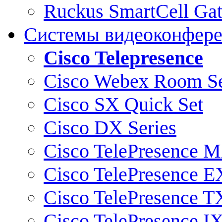
Ruckus SmartCell Ga
Системы видеоконфер
Cisco Telepresence
Cisco Webex Room Se
Cisco SX Quick Set
Cisco DX Series
Cisco TelePresence M
Cisco TelePresence E
Cisco TelePresence T
Cisco TelePresence I