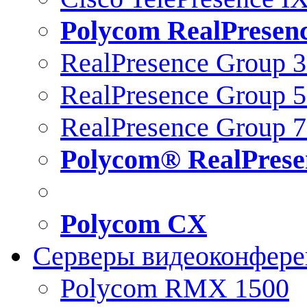
Polycom RealPresen
RealPresence Group 
RealPresence Group 
RealPresence Group 
Polycom® RealPrese
Polycom CX
Серверы видеоконфер
Polycom RMX 1500