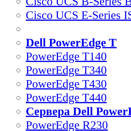
Cisco UCS B-Series B
Cisco UCS E-Series 
Dell PowerEdge T
PowerEdge T140
PowerEdge T340
PowerEdge T430
PowerEdge T440
Сервера Dell Power
PowerEdge R230