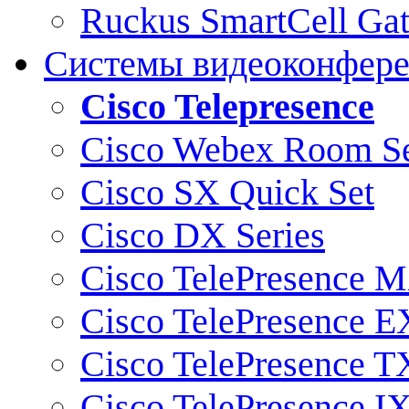
Ruckus SmartCell Ga
Системы видеоконфер
Cisco Telepresence
Cisco Webex Room Se
Cisco SX Quick Set
Cisco DX Series
Cisco TelePresence M
Cisco TelePresence E
Cisco TelePresence T
Cisco TelePresence I