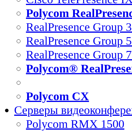
Polycom RealPresen
RealPresence Group 
RealPresence Group 
RealPresence Group 
Polycom® RealPrese
Polycom CX
Серверы видеоконфер
Polycom RMX 1500