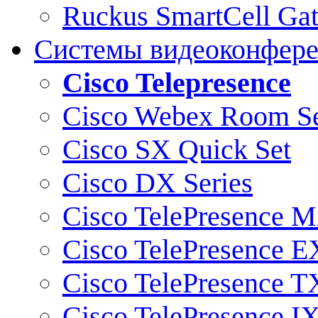
Ruckus SmartCell Ga
Системы видеоконфер
Cisco Telepresence
Cisco Webex Room Se
Cisco SX Quick Set
Cisco DX Series
Cisco TelePresence M
Cisco TelePresence E
Cisco TelePresence T
Cisco TelePresence I