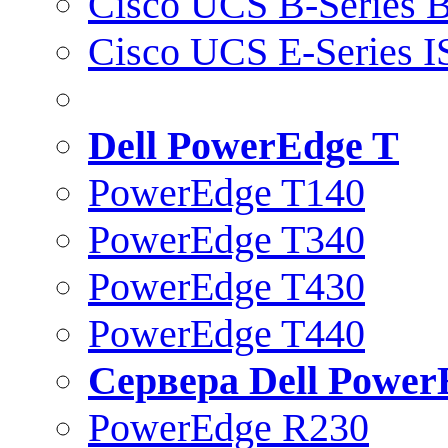
Cisco UCS B-Series B
Cisco UCS E-Series 
Dell PowerEdge T
PowerEdge T140
PowerEdge T340
PowerEdge T430
PowerEdge T440
Сервера Dell Power
PowerEdge R230