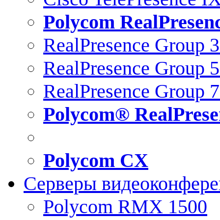
Polycom RealPresen
RealPresence Group 
RealPresence Group 
RealPresence Group 
Polycom® RealPrese
Polycom CX
Серверы видеоконфер
Polycom RMX 1500