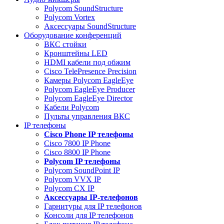
Polycom SoundStructure
Polycom Vortex
Аксессуары SoundStructure
Оборудование конференций
ВКС стойки
Кронштейны LED
HDMI кабели под обжим
Cisco TelePresence Precision
Камеры Polycom EagleEye
Polycom EagleEye Producer
Polycom EagleEye Director
Кабели Polycom
Пульты управления ВКС
IP телефоны
Сisco Phone IP телефоны
Cisco 7800 IP Phone
Cisco 8800 IP Phone
Polycom IP телефоны
Polycom SoundPoint IP
Polycom VVX IP
Polycom CX IP
Аксессуары IP-телефонов
Гарнитуры для IP телефонов
Консоли для IP телефонов