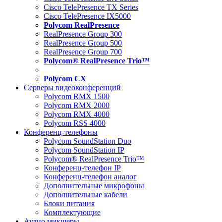
Cisco TelePresence TX Series
Cisco TelePresence IX5000
Polycom RealPresence
RealPresence Group 300
RealPresence Group 500
RealPresence Group 700
Polycom® RealPresence Trio™
Polycom CX
Серверы видеоконференций
Polycom RMX 1500
Polycom RMX 2000
Polycom RMX 4000
Polycom RSS 4000
Конференц-телефоны
Polycom SoundStation Duo
Polycom SoundStation IP
Polycom® RealPresence Trio™
Конференц-телефон IP
Конференц-телефон аналог
Дополнительные микрофоны
Дополнительные кабели
Блоки питания
Комплектующие
Аудио микшеры