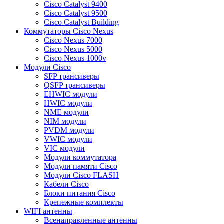
Cisco Catalyst 9400
Cisco Catalyst 9500
Cisco Catalyst Building
Коммутаторы Cisco Nexus
Cisco Nexus 7000
Cisco Nexus 5000
Cisco Nexus 1000v
Модули Cisco
SFP трансиверы
QSFP трансиверы
EHWIC модули
HWIC модули
NME модули
NIM модули
PVDM модули
VWIC модули
VIC модули
Модули коммутатора
Модули памяти Cisco
Модули Cisco FLASH
Кабели Cisco
Блоки питания Cisco
Крепежные комплекты
WIFI антенны
Всенаправленные антенны