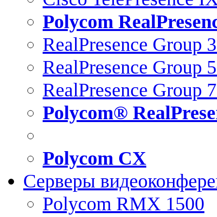
Polycom RealPresen
RealPresence Group 
RealPresence Group 
RealPresence Group 
Polycom® RealPrese
Polycom CX
Серверы видеоконфер
Polycom RMX 1500