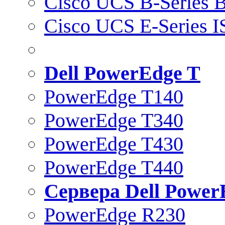
Cisco UCS B-Series B
Cisco UCS E-Series 
Dell PowerEdge T
PowerEdge T140
PowerEdge T340
PowerEdge T430
PowerEdge T440
Сервера Dell Power
PowerEdge R230