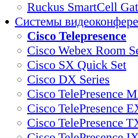
Ruckus SmartCell Ga
Системы видеоконфер
Cisco Telepresence
Cisco Webex Room Se
Cisco SX Quick Set
Cisco DX Series
Cisco TelePresence M
Cisco TelePresence E
Cisco TelePresence T
Cisco TelePresence I