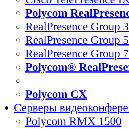
Polycom RealPresen
RealPresence Group 
RealPresence Group 
RealPresence Group 
Polycom® RealPrese
Polycom CX
Серверы видеоконфер
Polycom RMX 1500