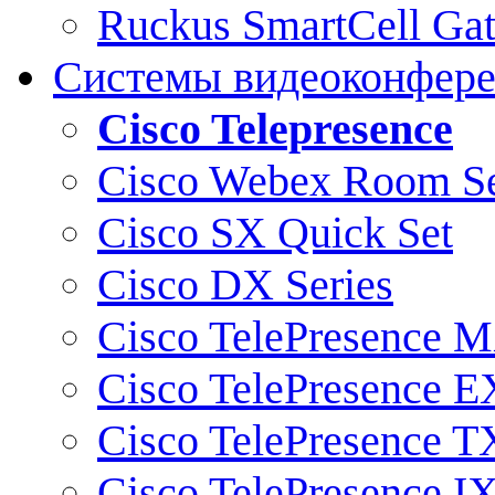
Ruckus SmartCell Ga
Системы видеоконфер
Cisco Telepresence
Cisco Webex Room Se
Cisco SX Quick Set
Cisco DX Series
Cisco TelePresence M
Cisco TelePresence E
Cisco TelePresence T
Cisco TelePresence I