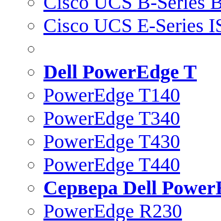
Cisco UCS B-Series B
Cisco UCS E-Series 
Dell PowerEdge T
PowerEdge T140
PowerEdge T340
PowerEdge T430
PowerEdge T440
Сервера Dell Power
PowerEdge R230