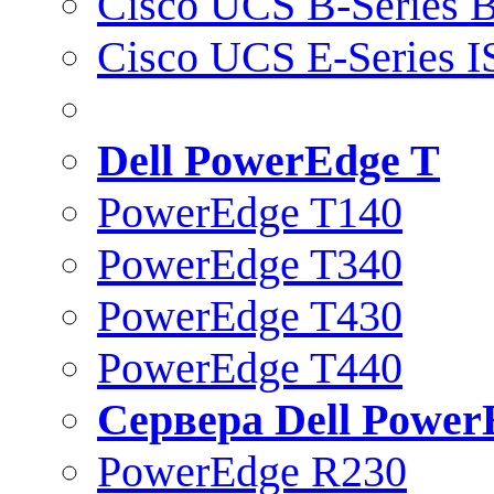
Cisco UCS B-Series B
Cisco UCS E-Series 
Dell PowerEdge T
PowerEdge T140
PowerEdge T340
PowerEdge T430
PowerEdge T440
Сервера Dell Power
PowerEdge R230