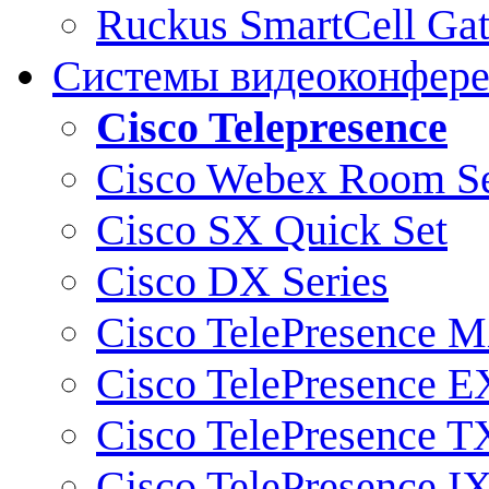
Ruckus SmartCell Ga
Системы видеоконфер
Cisco Telepresence
Cisco Webex Room Se
Cisco SX Quick Set
Cisco DX Series
Cisco TelePresence M
Cisco TelePresence E
Cisco TelePresence T
Cisco TelePresence I