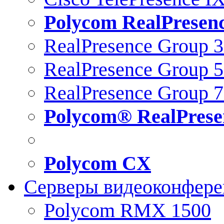
Polycom RealPresen
RealPresence Group 
RealPresence Group 
RealPresence Group 
Polycom® RealPrese
Polycom CX
Серверы видеоконфер
Polycom RMX 1500