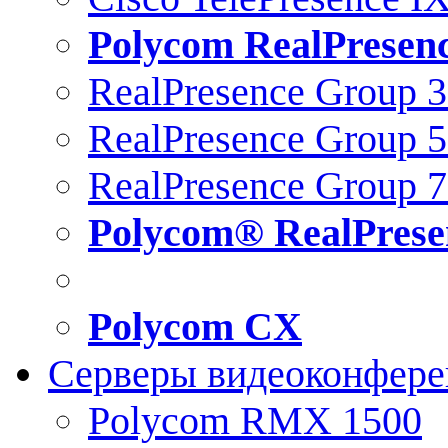
Polycom RealPresen
RealPresence Group 
RealPresence Group 
RealPresence Group 
Polycom® RealPrese
Polycom CX
Серверы видеоконфер
Polycom RMX 1500