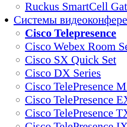
Ruckus SmartCell Ga
Системы видеоконфер
Cisco Telepresence
Cisco Webex Room Se
Cisco SX Quick Set
Cisco DX Series
Cisco TelePresence M
Cisco TelePresence E
Cisco TelePresence T
Cisco TelePresence I