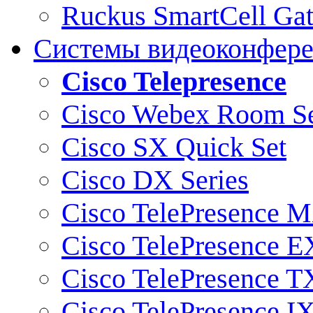
Ruckus SmartCell Ga
Системы видеоконфер
Cisco Telepresence
Cisco Webex Room Se
Cisco SX Quick Set
Cisco DX Series
Cisco TelePresence M
Cisco TelePresence E
Cisco TelePresence T
Cisco TelePresence I