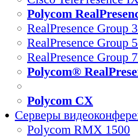
Polycom RealPresen
RealPresence Group 
RealPresence Group 
RealPresence Group 
Polycom® RealPrese
Polycom CX
Серверы видеоконфер
Polycom RMX 1500