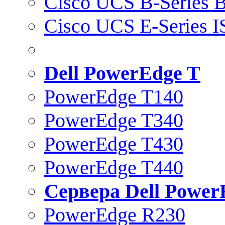
Cisco UCS B-Series B
Cisco UCS E-Series 
Dell PowerEdge T
PowerEdge T140
PowerEdge T340
PowerEdge T430
PowerEdge T440
Сервера Dell Power
PowerEdge R230