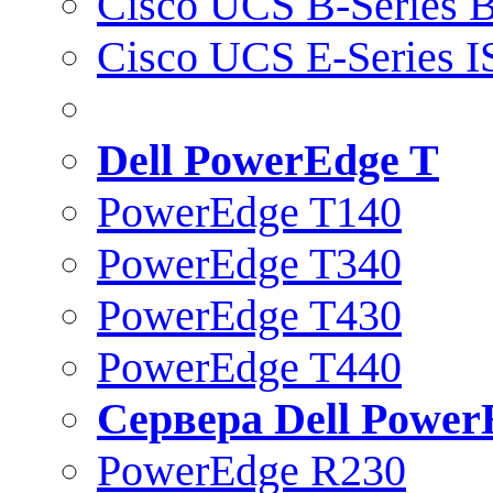
Cisco UCS B-Series B
Cisco UCS E-Series 
Dell PowerEdge T
PowerEdge T140
PowerEdge T340
PowerEdge T430
PowerEdge T440
Сервера Dell Power
PowerEdge R230