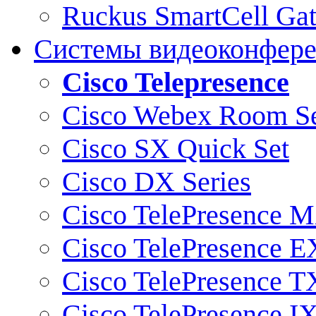
Ruckus SmartCell Ga
Системы видеоконфер
Cisco Telepresence
Cisco Webex Room Se
Cisco SX Quick Set
Cisco DX Series
Cisco TelePresence M
Cisco TelePresence E
Cisco TelePresence T
Cisco TelePresence I