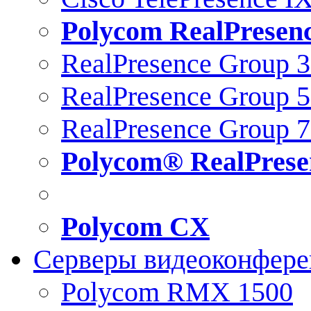
Polycom RealPresen
RealPresence Group 
RealPresence Group 
RealPresence Group 
Polycom® RealPrese
Polycom CX
Серверы видеоконфер
Polycom RMX 1500