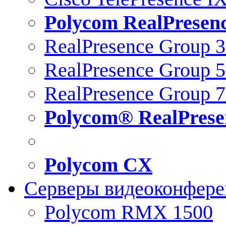
Polycom RealPresen
RealPresence Group 
RealPresence Group 
RealPresence Group 
Polycom® RealPrese
Polycom CX
Серверы видеоконфер
Polycom RMX 1500