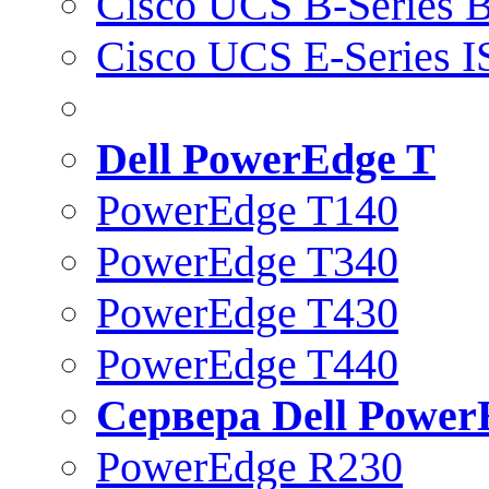
Cisco UCS B-Series B
Cisco UCS E-Series 
Dell PowerEdge T
PowerEdge T140
PowerEdge T340
PowerEdge T430
PowerEdge T440
Сервера Dell Power
PowerEdge R230