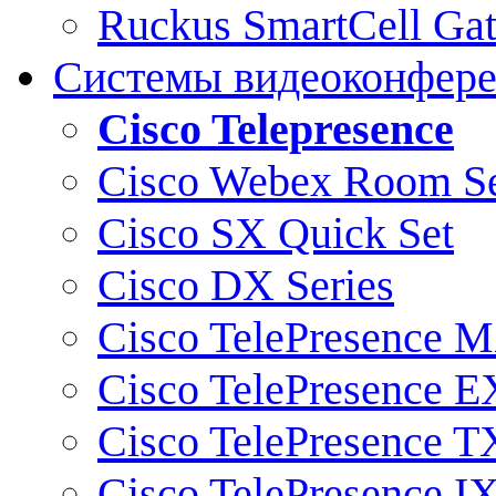
Ruckus SmartCell Ga
Системы видеоконфер
Cisco Telepresence
Cisco Webex Room Se
Cisco SX Quick Set
Cisco DX Series
Cisco TelePresence M
Cisco TelePresence E
Cisco TelePresence T
Cisco TelePresence I