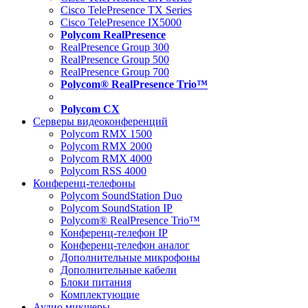
Cisco TelePresence TX Series
Cisco TelePresence IX5000
Polycom RealPresence
RealPresence Group 300
RealPresence Group 500
RealPresence Group 700
Polycom® RealPresence Trio™
Polycom CX
Серверы видеоконференций
Polycom RMX 1500
Polycom RMX 2000
Polycom RMX 4000
Polycom RSS 4000
Конференц-телефоны
Polycom SoundStation Duo
Polycom SoundStation IP
Polycom® RealPresence Trio™
Конференц-телефон IP
Конференц-телефон аналог
Дополнительные микрофоны
Дополнительные кабели
Блоки питания
Комплектующие
Аудио микшеры