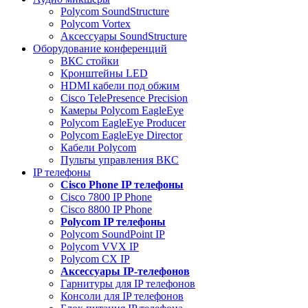
Polycom SoundStructure
Polycom Vortex
Аксессуары SoundStructure
Оборудование конференций
ВКС стойки
Кронштейны LED
HDMI кабели под обжим
Cisco TelePresence Precision
Камеры Polycom EagleEye
Polycom EagleEye Producer
Polycom EagleEye Director
Кабели Polycom
Пульты управления ВКС
IP телефоны
Сisco Phone IP телефоны
Cisco 7800 IP Phone
Cisco 8800 IP Phone
Polycom IP телефоны
Polycom SoundPoint IP
Polycom VVX IP
Polycom CX IP
Аксессуары IP-телефонов
Гарнитуры для IP телефонов
Консоли для IP телефонов