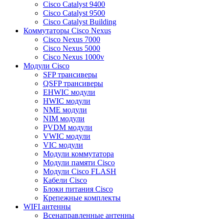
Cisco Catalyst 9400
Cisco Catalyst 9500
Cisco Catalyst Building
Коммутаторы Cisco Nexus
Cisco Nexus 7000
Cisco Nexus 5000
Cisco Nexus 1000v
Модули Cisco
SFP трансиверы
QSFP трансиверы
EHWIC модули
HWIC модули
NME модули
NIM модули
PVDM модули
VWIC модули
VIC модули
Модули коммутатора
Модули памяти Cisco
Модули Cisco FLASH
Кабели Cisco
Блоки питания Cisco
Крепежные комплекты
WIFI антенны
Всенаправленные антенны