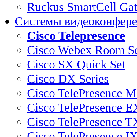
Ruckus SmartCell Ga
Системы видеоконфер
Cisco Telepresence
Cisco Webex Room Se
Cisco SX Quick Set
Cisco DX Series
Cisco TelePresence M
Cisco TelePresence E
Cisco TelePresence T
Cisco TelePresence I