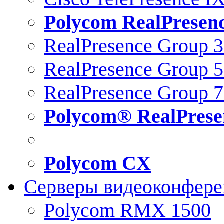
Polycom RealPresen
RealPresence Group 
RealPresence Group 
RealPresence Group 
Polycom® RealPrese
Polycom CX
Серверы видеоконфер
Polycom RMX 1500