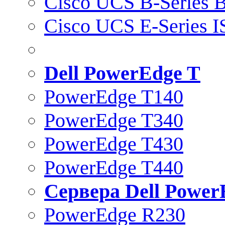
Cisco UCS B-Series B
Cisco UCS E-Series 
Dell PowerEdge T
PowerEdge T140
PowerEdge T340
PowerEdge T430
PowerEdge T440
Сервера Dell Power
PowerEdge R230