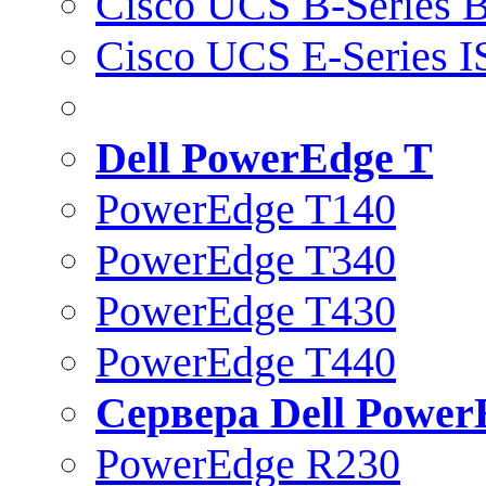
Cisco UCS B-Series B
Cisco UCS E-Series 
Dell PowerEdge T
PowerEdge T140
PowerEdge T340
PowerEdge T430
PowerEdge T440
Сервера Dell Power
PowerEdge R230