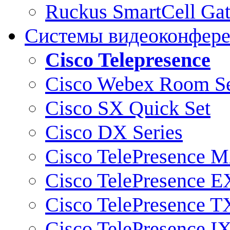
Ruckus SmartCell Ga
Системы видеоконфер
Cisco Telepresence
Cisco Webex Room Se
Cisco SX Quick Set
Cisco DX Series
Cisco TelePresence M
Cisco TelePresence E
Cisco TelePresence T
Cisco TelePresence I