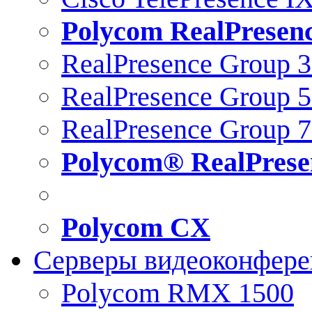
Polycom RealPresen
RealPresence Group 
RealPresence Group 
RealPresence Group 
Polycom® RealPrese
Polycom CX
Серверы видеоконфер
Polycom RMX 1500