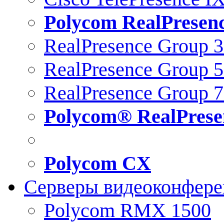
Polycom RealPresen
RealPresence Group 
RealPresence Group 
RealPresence Group 
Polycom® RealPrese
Polycom CX
Серверы видеоконфер
Polycom RMX 1500