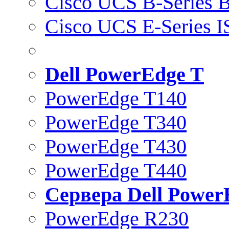
Cisco UCS B-Series B
Cisco UCS E-Series 
Dell PowerEdge T
PowerEdge T140
PowerEdge T340
PowerEdge T430
PowerEdge T440
Сервера Dell Power
PowerEdge R230