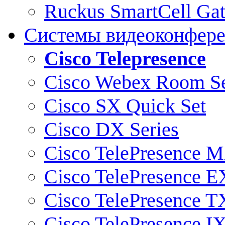
Ruckus SmartCell Ga
Системы видеоконфер
Cisco Telepresence
Cisco Webex Room Se
Cisco SX Quick Set
Cisco DX Series
Cisco TelePresence M
Cisco TelePresence E
Cisco TelePresence T
Cisco TelePresence I