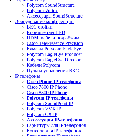
Polycom SoundStructure
Polycom Vortex
Аксессуары SoundStructure
Оборудование конференций
ВКС стойки
Кронштейны LED
HDMI кабели под обжим
Cisco TelePresence Precision
Камеры Polycom EagleEye
Polycom EagleEye Producer
Polycom EagleEye Director
Кабели Polycom
Пульты управления ВКС
IP телефоны
Сisco Phone IP телефоны
Cisco 7800 IP Phone
Cisco 8800 IP Phone
Polycom IP телефоны
Polycom SoundPoint IP
Polycom VVX IP
Polycom CX IP
Аксессуары IP-телефонов
Гарнитуры для IP телефонов
Консоли для IP телефонов