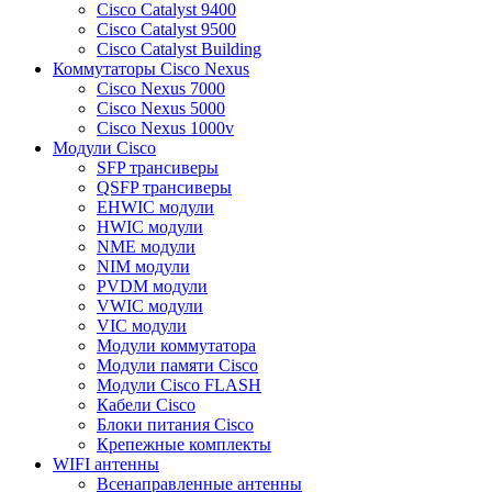
Cisco Catalyst 9400
Cisco Catalyst 9500
Cisco Catalyst Building
Коммутаторы Cisco Nexus
Cisco Nexus 7000
Cisco Nexus 5000
Cisco Nexus 1000v
Модули Cisco
SFP трансиверы
QSFP трансиверы
EHWIC модули
HWIC модули
NME модули
NIM модули
PVDM модули
VWIC модули
VIC модули
Модули коммутатора
Модули памяти Cisco
Модули Cisco FLASH
Кабели Cisco
Блоки питания Cisco
Крепежные комплекты
WIFI антенны
Всенаправленные антенны