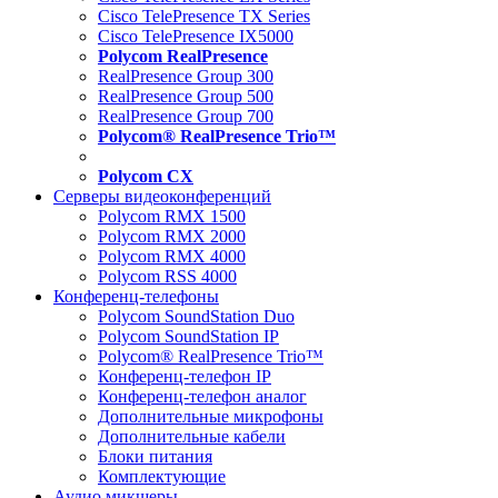
Cisco TelePresence TX Series
Cisco TelePresence IX5000
Polycom RealPresence
RealPresence Group 300
RealPresence Group 500
RealPresence Group 700
Polycom® RealPresence Trio™
Polycom CX
Серверы видеоконференций
Polycom RMX 1500
Polycom RMX 2000
Polycom RMX 4000
Polycom RSS 4000
Конференц-телефоны
Polycom SoundStation Duo
Polycom SoundStation IP
Polycom® RealPresence Trio™
Конференц-телефон IP
Конференц-телефон аналог
Дополнительные микрофоны
Дополнительные кабели
Блоки питания
Комплектующие
Аудио микшеры