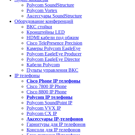
Polycom SoundStructure
Polycom Vortex
Аксессуары SoundStructure
Оборудование конференций
ВКС стойки
Кронштейны LED
HDMI кабели под обжим
Cisco TelePresence Precision
Камеры Polycom EagleEye
Polycom EagleEye Producer
Polycom EagleEye Director
Кабели Polycom
Пульты управления ВКС
IP телефоны
Сisco Phone IP телефоны
Cisco 7800 IP Phone
Cisco 8800 IP Phone
Polycom IP телефоны
Polycom SoundPoint IP
Polycom VVX IP
Polycom CX IP
Аксессуары IP-телефонов
Гарнитуры для IP телефонов
Консоли для IP телефонов