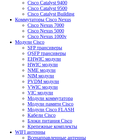
Cisco Catalyst 9400
Cisco Catalyst 9500
Cisco Catalyst Building
Коммутаторы Cisco Nexus
Cisco Nexus 7000
Cisco Nexus 5000
Cisco Nexus 1000v
Модули Cisco
SFP трансиверы
QSFP трансиверы
EHWIC модули
HWIC модули
NME модули
NIM модули
PVDM модули
VWIC модули
VIC модули
Модули коммутатора
Модули памяти Cisco
Модули Cisco FLASH
Кабели Cisco
Блоки питания Cisco
Крепежные комплекты
WIFI антенны
Всенаправленные антенны