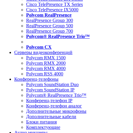
Cisco TelePresence TX Series
Cisco TelePresence IX5000
Polycom RealPresence
RealPresence Group 300
RealPresence Group 500
RealPresence Group 700
Polycom® RealPresence Trio™
Polycom CX
Серверы видеоконференций
Polycom RMX 1500
Polycom RMX 2000
Polycom RMX 4000
Polycom RSS 4000
Конференц-телефоны
Polycom SoundStation Duo
Polycom SoundStation IP
Polycom® RealPresence Trio™
Конференц-телефон IP
Конференц-телефон аналог
Дополнительные микрофоны
Дополнительные кабели
Блоки питания
Комплектующие
Аудио микшеры