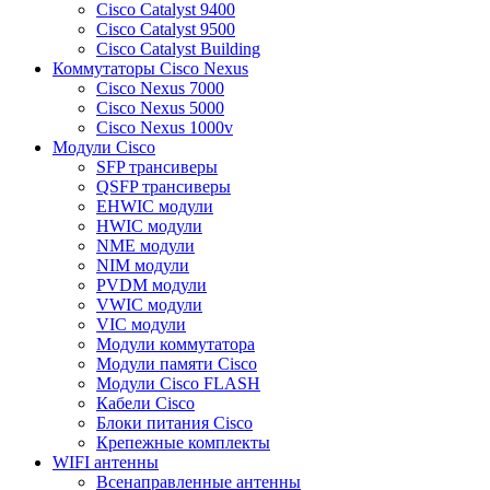
Cisco Catalyst 9400
Cisco Catalyst 9500
Cisco Catalyst Building
Коммутаторы Cisco Nexus
Cisco Nexus 7000
Cisco Nexus 5000
Cisco Nexus 1000v
Модули Cisco
SFP трансиверы
QSFP трансиверы
EHWIC модули
HWIC модули
NME модули
NIM модули
PVDM модули
VWIC модули
VIC модули
Модули коммутатора
Модули памяти Cisco
Модули Cisco FLASH
Кабели Cisco
Блоки питания Cisco
Крепежные комплекты
WIFI антенны
Всенаправленные антенны