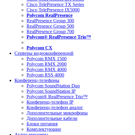
Cisco TelePresence TX Series
Cisco TelePresence IX5000
Polycom RealPresence
RealPresence Group 300
RealPresence Group 500
RealPresence Group 700
Polycom® RealPresence Trio™
Polycom CX
Серверы видеоконференций
Polycom RMX 1500
Polycom RMX 2000
Polycom RMX 4000
Polycom RSS 4000
Конференц-телефоны
Polycom SoundStation Duo
Polycom SoundStation IP
Polycom® RealPresence Trio™
Конференц-телефон IP
Конференц-телефон аналог
Дополнительные микрофоны
Дополнительные кабели
Блоки питания
Комплектующие
Аудио микшеры