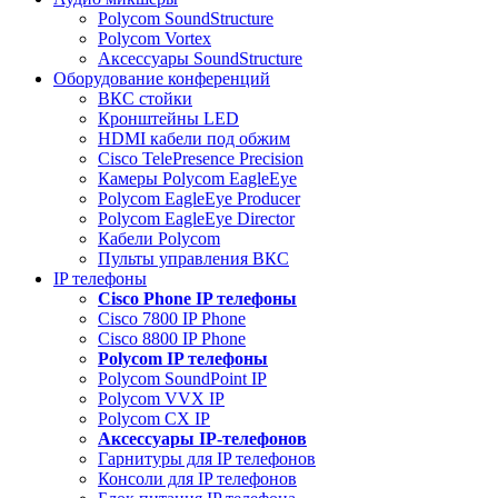
Polycom SoundStructure
Polycom Vortex
Аксессуары SoundStructure
Оборудование конференций
ВКС стойки
Кронштейны LED
HDMI кабели под обжим
Cisco TelePresence Precision
Камеры Polycom EagleEye
Polycom EagleEye Producer
Polycom EagleEye Director
Кабели Polycom
Пульты управления ВКС
IP телефоны
Сisco Phone IP телефоны
Cisco 7800 IP Phone
Cisco 8800 IP Phone
Polycom IP телефоны
Polycom SoundPoint IP
Polycom VVX IP
Polycom CX IP
Аксессуары IP-телефонов
Гарнитуры для IP телефонов
Консоли для IP телефонов