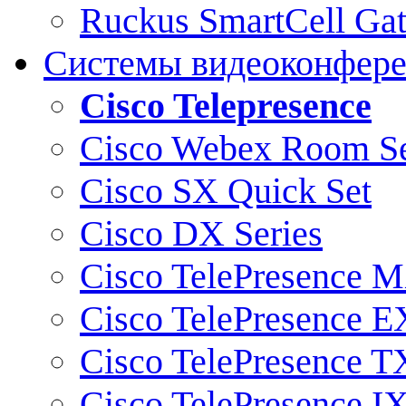
Ruckus SmartCell Ga
Системы видеоконфер
Cisco Telepresence
Cisco Webex Room Se
Cisco SX Quick Set
Cisco DX Series
Cisco TelePresence M
Cisco TelePresence E
Cisco TelePresence T
Cisco TelePresence I