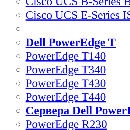
Cisco UCS B-Series B
Cisco UCS E-Series 
Dell PowerEdge T
PowerEdge T140
PowerEdge T340
PowerEdge T430
PowerEdge T440
Сервера Dell Power
PowerEdge R230