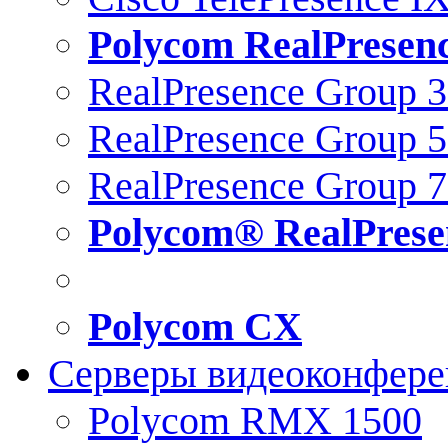
Polycom RealPresen
RealPresence Group 
RealPresence Group 
RealPresence Group 
Polycom® RealPrese
Polycom CX
Серверы видеоконфер
Polycom RMX 1500