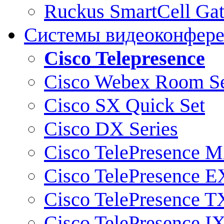
Ruckus SmartCell Ga
Системы видеоконфер
Cisco Telepresence
Cisco Webex Room Se
Cisco SX Quick Set
Cisco DX Series
Cisco TelePresence M
Cisco TelePresence E
Cisco TelePresence T
Cisco TelePresence I