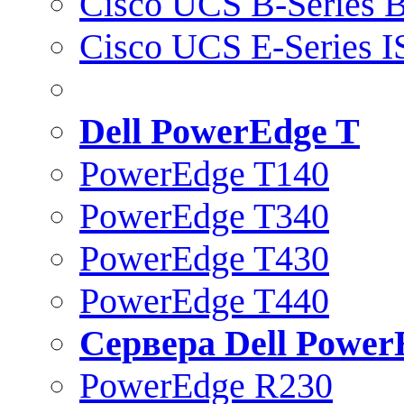
Cisco UCS B-Series B
Cisco UCS E-Series 
Dell PowerEdge T
PowerEdge T140
PowerEdge T340
PowerEdge T430
PowerEdge T440
Сервера Dell Power
PowerEdge R230