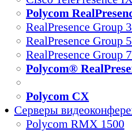
Polycom RealPresen
RealPresence Group 
RealPresence Group 
RealPresence Group 
Polycom® RealPrese
Polycom CX
Серверы видеоконфер
Polycom RMX 1500